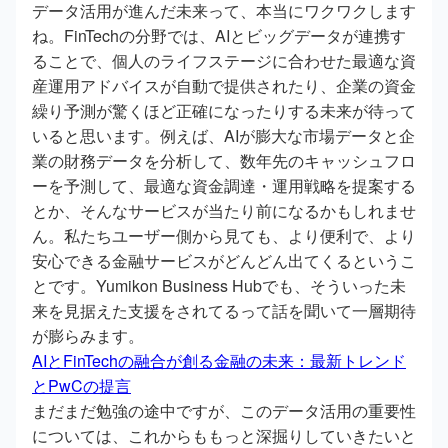
データ活用が進んだ未来って、本当にワクワクします
ね。FinTechの分野では、AIとビッグデータが連携す
ることで、個人のライフステージに合わせた最適な資
産運用アドバイスが自動で提供されたり、企業の資金
繰り予測が驚くほど正確になったりする未来が待って
いると思います。例えば、AIが膨大な市場データと企
業の財務データを分析して、数年先のキャッシュフロ
ーを予測して、最適な資金調達・運用戦略を提案する
とか、そんなサービスが当たり前になるかもしれませ
ん。私たちユーザー側から見ても、より便利で、より
安心できる金融サービスがどんどん出てくるというこ
とです。Yumikon Business Hubでも、そういった未
来を見据えた支援をされてるって話を聞いて一層期待
が膨らみます。
AIとFinTechの融合が創る金融の未来：最新トレンド
とPwCの提言
まだまだ勉強の途中ですが、このデータ活用の重要性
については、これからももっと深掘りしていきたいと