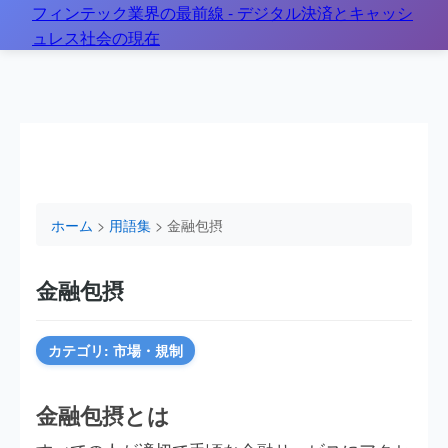
フィンテック業界の最前線 - デジタル決済とキャッシ
ホーム
>
用語集
> 金融包摂とは？
ュレス社会の現在
ホーム
>
用語集
> 金融包摂
金融包摂
カテゴリ: 市場・規制
金融包摂とは