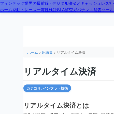
フィンテック業界の最前線 - デジタル決済とキャッシュレス
ホーム
>
用語集
> リアルタイム決済とは？
ホーム
挙動トレース
一貫性検証
SLA監査
ガバナンス
監査ツール
ホーム
>
用語集
> リアルタイム決済
リアルタイム決済
カテゴリ: インフラ・技術
リアルタイム決済とは