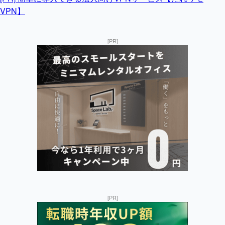
VPN】
[PR]
[PR]