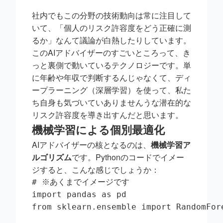
社内でもこの分野の技術動向は常に注目して
いて、「個人のリスク許容度をどう正確に測
るか」なんて議論が白熱したりしています。
このAIアドバイザーのすごいところって、き
っと裏側で動いているテクノロジーです。単
に年齢や年収で判断するんじゃなくて、ディ
ープラーニング（深層学習）を使って、私た
ち自身も気づいていありませんうな潜在的な
リスク許容度を導き出すんだと思います。
機械学習による個別最適化
AIアドバイザーの核となるのは、
機械学習ア
ルゴリズム
です。Pythonのコードでイメー
ジすると、こんな感じでしょうか：
# ※あくまでイメージです

import pandas as pd

from sklearn.ensemble import RandomFore