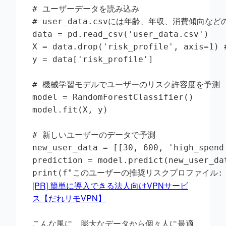
# ユーザーデータを読み込み

# user_data.csvには年齢、年収、消費傾向な
data = pd.read_csv('user_data.csv')

X = data.drop('risk_profile', ax
y = data['risk_profile']

# 機械学習モデルでユーザーのリスク許容度を予測

model = RandomForestClassifier()

model.fit(X, y)

# 新しいユーザーのデータで予測

new_user_data = [[30, 600, 'high_s
prediction = model.predict(new_user_dat
print(f"このユーザーの推奨リスクプロファイル: {p
[PR] 簡単に導入できる法人向けVPNサービ
ス【だれリモVPN】
こんな風に、膨大なデータから個々人に最適