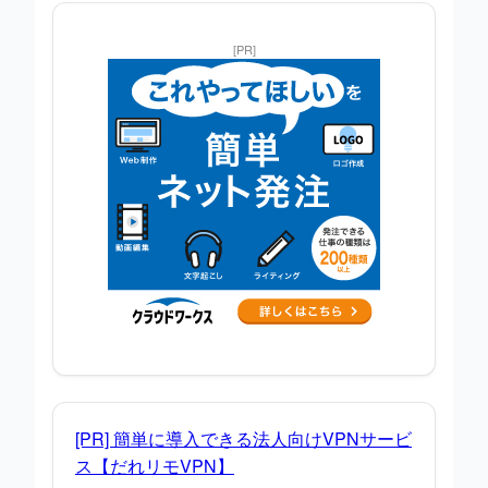
[PR]
[PR] 簡単に導入できる法人向けVPNサービ
ス【だれリモVPN】