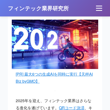
フィンテック業界研究所
[PR] 最大6つの生成AIを同時に実行【天秤AI
Biz byGMO】
2025年を迎え、フィンテック業界はさらな
る進化を遂げています。
QRコード決済
、キ