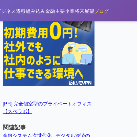
[PR]
ビジネス遷移
組み込み金融
主要企業
将来展望
ブログ
[PR] 完全個室型のプライベートオフィス
【スペラボ】
関連記事
全銀システム次世代化 - デジタル決済の