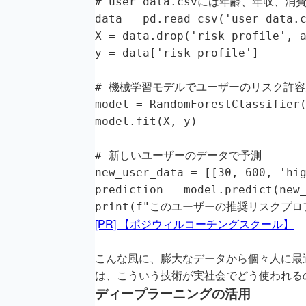
# user_data.csvには年齢、年収
data = pd.read_csv('user_data.c
X = data.drop('risk_profi
y = data['risk_profile']

# 機械学習モデルでユーザーのリスク許容
model = RandomForestClassifier(
model.fit(X, y)

# 新しいユーザーのデータで予測

new_user_data = [[30, 600, 
prediction = model.predict(new_
print(f"このユーザーの推奨リスクプロファ
[PR] 【ポジウィルコーチングスクール】
こんな風に、膨大なデータから個々人に最
は、こういう技術が実社会でどう使われる
ディープラーニングの活用