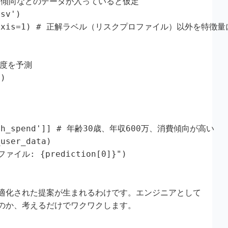
、消費傾向などのデータが入っていると仮定

sv')

le', axis=1) # 正解ラベル（リスクプロファイル）以外を特徴量に
度を予測

)

'high_spend']] # 年齢30歳、年収600万、消費傾向が高い

user_data)

イル: {prediction[0]}")
適化された提案が生まれるわけです。エンジニアとして
のか、考えるだけでワクワクします。