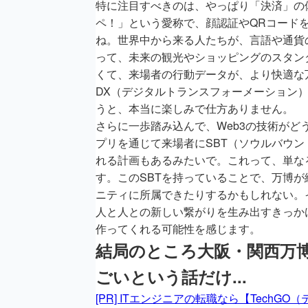
特に注目すべきのは、やっぱり「決済」の
ペ！」という愛称で、顔認証やQRコード
ね。世界中から来る人たちが、言語や通貨
って、未来の観光やショッピングのスタン
くて、来場者の行動データが、より快適な
DX（デジタルトランスフォーメーション
うと、本当に楽しみで仕方ありません。
さらに一歩踏み込んで、Web3の技術が
プリを通じて来場者にSBT（ソウルバウ
れる計画もあるみたいで。これって、単な
す。このSBTを持っていることで、万博
ニティに所属できたりするかもしれない。
人と人との新しい繋がりを生み出すきっか
作ってくれる可能性を感じます。
結局のところ大阪・関西万
ごいという話だけ...
[PR] ITエンジニアの転職なら【TechGO